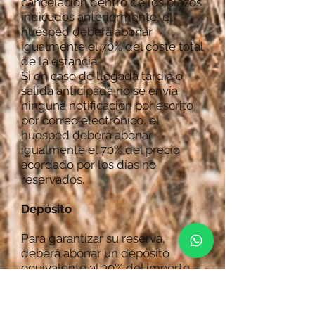
cancelación dentro de los plazos
indicados anteriormente, el
huésped deberá abonar
igualmente el 70% del coste total
de la estancia.
Si en caso de llegada tardía o
salida anticipada no se envía
ninguna notificación por escrito
por correo electrónico, el
huésped deberá abonar
igualmente el 70% del precio
acordado por los días no
reservados.
Depósito
Para garantizar su reserva,
deberá abonar un depósito
equivalente al 30% del importe
total mediante transferencia
bancaria a la siguiente cuenta:
BANCO RURAL VAL DI SOLE