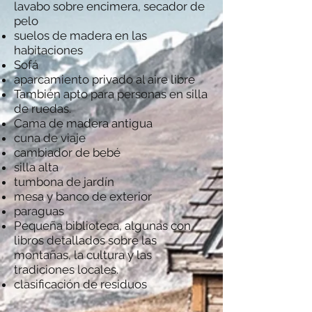
lavabo sobre encimera, secador de
pelo
suelos de madera en las
habitaciones
Sofá
aparcamiento privado al aire libre
También apto para personas en silla
de ruedas.
Cama de madera antigua
cuna de viaje
cambiador de bebé
silla alta
tumbona de jardín
mesa y banco de exterior
paraguas
Pequeña biblioteca, algunas con
libros detallados sobre las
montañas, la cultura y las
tradiciones locales.
clasificación de residuos