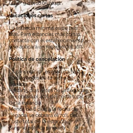
LG
nº 9 del
16.05.2012)
.
Vacaciones cortas
La estancia mínima es de tres
días. Para estancias más cortas,
contacte con el establecimiento
y se aplicará un recargo del 30%.
Política de cancelación
La cancelación es gratuita hasta
30 días antes de la fecha de
llegada.
Hasta 15 días antes de la llegada:
se cobrará el 40% del coste total
de la estancia.
Menos de 8 días a la fecha de
llegada: se cobrará el 70% del
coste total de la estancia.
Si no se notifica ninguna