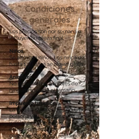
Condiciones
generales
Los precios son por semana e
incluyen limpieza final.
Niños
Se admiten niños. Los niños de
hasta 1,99 años se alojan gratis.
Animales
No se permiten animales de
ninguna especie ni tamaño.
Impuesto turístico
La tasa turística es de 1,00 € por
persona y día (a partir de 14 años)
y debe pagarse en el
establecimiento (de
conformidad con
el reglamento