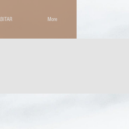
BITAR
More