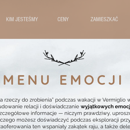
KIM JESTEŚMY
CENY
ZAMIESZKAĆ
MENU EMOCJI
sta rzeczy do zrobienia” podczas wakacji w Vermiglio w
budowanie relacji i doświadczanie
wyjątkowych emocj
 szczegółowe informacje — niczym prawdziwy, uprosz
 czego możesz doświadczyć podczas eksploracji prz
 zaoferowania ten wspaniały zakątek raju, a także del