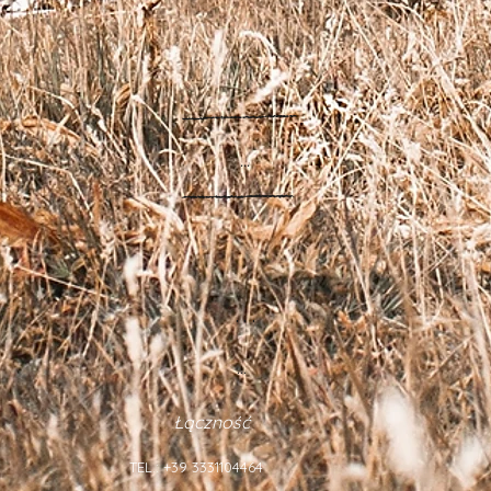
...
...
...
Łączność
TEL.: +39 3331104464