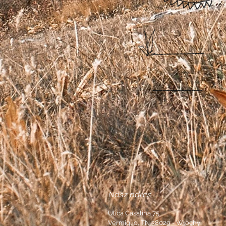
...
Nasz adres
Ulica Casalina 75
Vermiglio, TN 38029 - Włochy