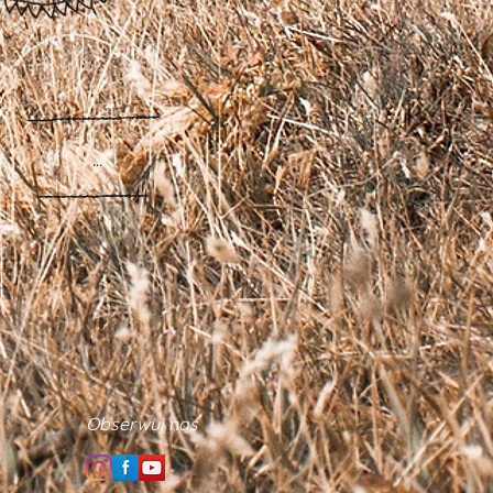
...
Obserwuj nas