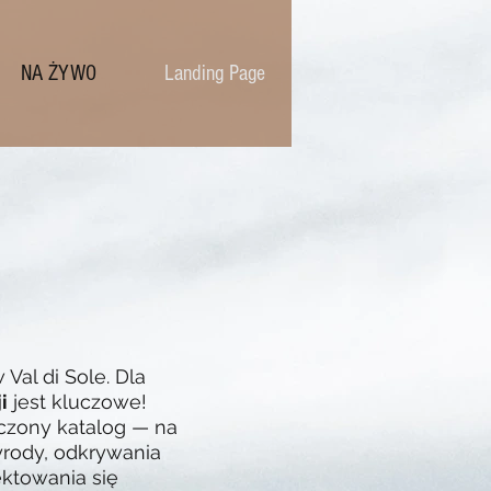
NA ŻYWO
Landing Page
 Val di Sole. Dla
i
jest kluczowe!
czony katalog — na
yrody, odkrywania
ektowania się